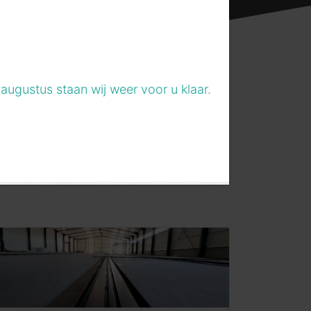
augustus staan wij weer voor u klaar.