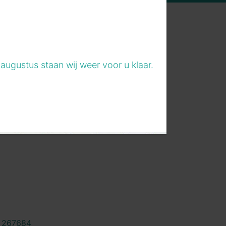
augustus staan wij weer voor u klaar.
 - 267684