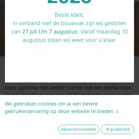
Beste klant,
In verband met de bouwvak zijn wij gesloten
van
27 juli t/m 7 augustus
. Vanaf maandag 10
augustus staan wij weer voor u klaar.
BeterGevel
heeft een rijke geschiedenis van groei,
innovatie en succes. Onze reis begon in 2007, toen
onze oprichter het bedrijf startte met een sterke visie
op het transformeren van de Nederlandse bouwsector.
We gebruiken cookies om je een betere
Naarmate onze expertise en ons klantenbestand
gebruikerservaring op deze website te bieden.
groeiden, besloten we in 2015 om ons volledig te
richten op de zakelijke markt. Deze focus stelde ons in
staat om beter tegemoet te komen aan de specifieke
Alleen het essentiële
Ik ga akkoord
behoeften van onze klanten en om sterke relaties op