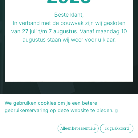
Maak kennis met onze
Beste klant,
geavanceerde
In verband met de bouwvak zijn wij gesloten
Research &
van
27 juli t/m 7 augustus
. Vanaf maandag 10
augustus staan wij weer voor u klaar.
Development-afdeling.
We gebruiken cookies om je een betere
gebruikerservaring op deze website te bieden.
Alleen het essentiële
Ik ga akkoord