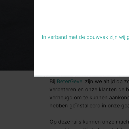
In verband met de bouwvak zijn wij 
Bij
BeterGevel
zijn we altijd op
verbeteren en onze klanten de b
verheugd om te kunnen aankondi
hebben geïnstalleerd in onze ge
Op deze rails kunnen onze mach