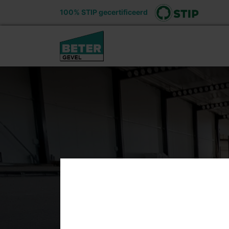
100% STIP gecertificeerd
Ons aanbod
Voord
Mac