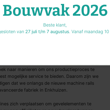
Bouwvak 2026
Beste klant,
gesloten van
27 juli t/m 7 augustus
. Vanaf maandag 10 
 zoek naar manieren om ons productieproces te
est mogelijke service te bieden. Daarom zijn we
gen dat we onlangs de nieuwe machine rails
avanceerde fabriek in Enkhuizen.
ines zich verplaatsen om gevelelementen te