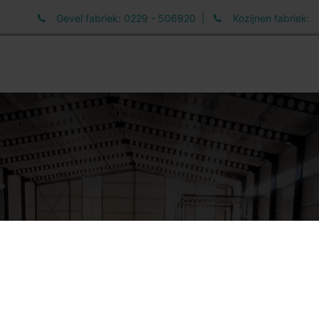
Gevel fabriek: 0229 - 506920 |
Kozijnen fabriek:
elen
Informatie
Werken bij
Nieuws
hine rails aange