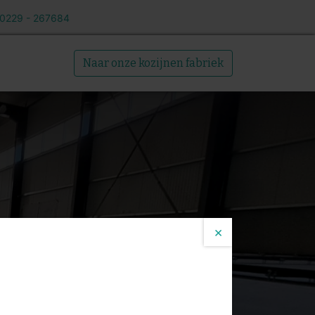
 0229 - 267684
Over ons
Naar onze kozijnen fabriek
×
legd