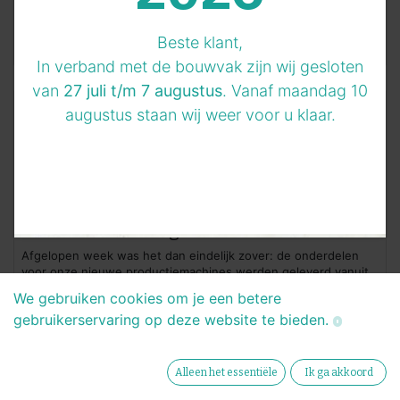
voorbereid op de onvermijdelijke kinderziektes van ons
prachtige nieuwe pand, maar we hoop...
Beste klant,
7 apr. 2023
0
1526
In verband met de bouwvak zijn wij gesloten
van
27 juli t/m 7 augustus
. Vanaf maandag 10
augustus staan wij weer voor u klaar.
Eerste machines geleverd
Afgelopen week was het dan eindelijk zover: de onderdelen
voor onze nieuwe productiemachines werden geleverd vanuit
Duitsland. Na weken van spanning en wachten, kwamen de
We gebruiken cookies om je een betere
eerste onderdelen eindelijk a...
gebruikerservaring op deze website te bieden.
7 apr. 2023
0
1502
Alleen het essentiële
Ik ga akkoord