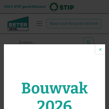
100% STIP gecertificeerd
Naar onze kozijnen fabriek
×
Bouwvak
Eerste lekkage bij BeterGevel!
2026
Oh oh, bij BeterGevel hebben we de eerste lekkage gehad in
onze nieuwe fabriek in Enkhuizen. We hadden ons al