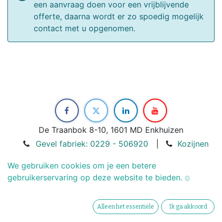
een aanvraag doen voor een vrijblijvende
offerte, daarna wordt er zo spoedig mogelijk
contact met u opgenomen.
De Traanbok 8-10, 1601 MD Enkhuizen
Gevel fabriek: 0229 - 506920
|
Kozijnen
fabriek: 0229 - 267684
We gebruiken cookies om je een betere
info@betergevel.nl
gebruikerservaring op deze website te bieden.
Copyright © BeterGevel
Alleen het essentiële
Ik ga akkoord