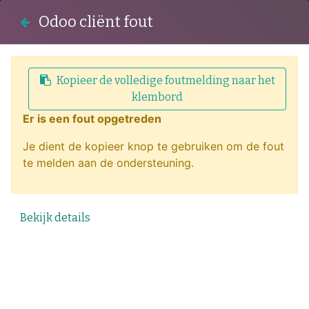
100% STIP gecertificeerd
Odoo cliënt fout
Naar onze kozijnen fabriek
Kopieer de volledige foutmelding naar het
klembord
Er is een fout opgetreden
×
Je dient de kopieer knop te gebruiken om de fout
te melden aan de ondersteuning.
Bekijk details
Bouwvak
Over ons
2026