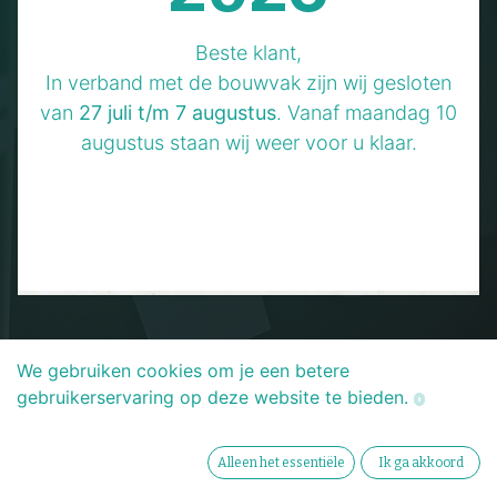
Maak kennis met onze
Beste klant,
geavanceerde
In verband met de bouwvak zijn wij gesloten
Research &
van
27 juli t/m 7 augustus
. Vanaf maandag 10
augustus staan wij weer voor u klaar.
Development-afdeling.
We gebruiken cookies om je een betere
gebruikerservaring op deze website te bieden.
Alleen het essentiële
Ik ga akkoord