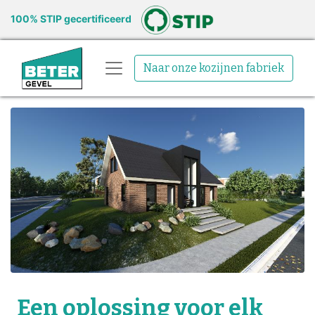
100% STIP gecertificeerd
Naar onze kozijnen fabriek
Een oplossing voor elk