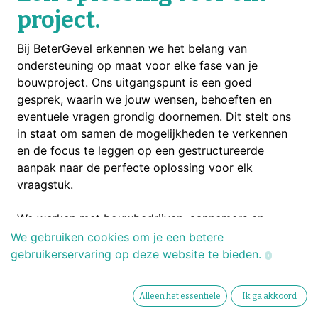
project.
Bij BeterGevel erkennen we het belang van
ondersteuning op maat voor elke fase van je
bouwproject. Ons uitgangspunt is een goed
gesprek, waarin we jouw wensen, behoeften en
eventuele vragen grondig doornemen. Dit stelt ons
in staat om samen de mogelijkheden te verkennen
en de focus te leggen op een gestructureerde
aanpak naar de perfecte oplossing voor elk
vraagstuk.
We werken met bouwbedrijven, aannemers en
leveranciers. Deze samenwerkingen zorgen ervoor
We gebruiken cookies om je een betere
dat we snel en efficiënt kunnen schakelen tussen de
gebruikerservaring op deze website te bieden.
wensen van de klant en de uitvoering van het
project.
Alleen het essentiële
Ik ga akkoord