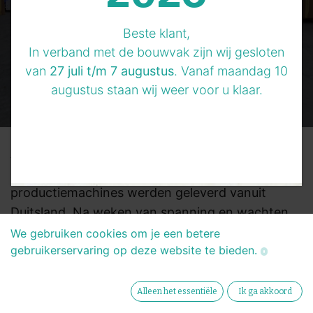
Beste klant,
In verband met de bouwvak zijn wij gesloten
van
27 juli t/m 7 augustus
. Vanaf maandag 10
augustus staan wij weer voor u klaar.
Afgelopen week was het dan eindelijk zover: de
onderdelen voor onze nieuwe
productiemachines werden geleverd vanuit
Duitsland. Na weken van spanning en wachten,
kwamen de eerste onderdelen eindelijk aan bij
We gebruiken cookies om je een betere
gebruikerservaring op deze website te bieden.
onze fabriek in Enkhuizen. En wat een aanzicht
was dat! In totaal 23 megadozen, doosjes en
hele apparaten werden uitgeladen en klaargezet
Alleen het essentiële
Ik ga akkoord
voor montage.
​Straks begint het montage- en