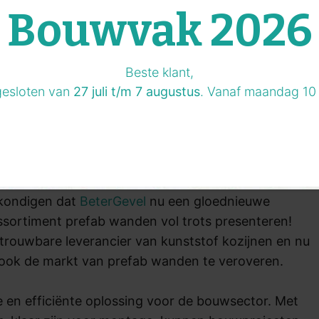
Bouwvak 2026
Beste klant,
gesloten van
27 juli t/m 7 augustus
. Vanaf maandag 10 
nkondigen dat
BeterGevel
nu een gloednieuwe
ssortiment prefab wanden vol trots presenteren!
betrouwbare leverancier van kunststof kozijnen en nu
ook de markt van prefab wanden te veroveren.
 en efficiënte oplossing voor de bouwsector. Met