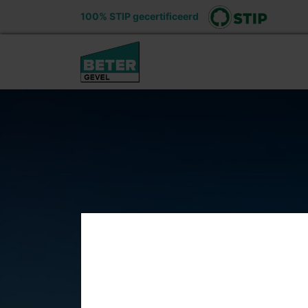
100% STIP gecertificeerd
Ons aanbod
Voord