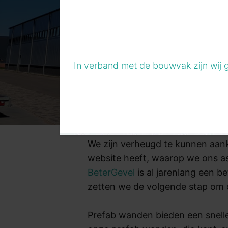
In verband met de bouwvak zijn wij 
We zijn verheugd te kunnen aa
website heeft, waarop we ons a
BeterGevel
is al jarenlang een 
zetten we de volgende stap om 
Prefab wanden bieden een snelle