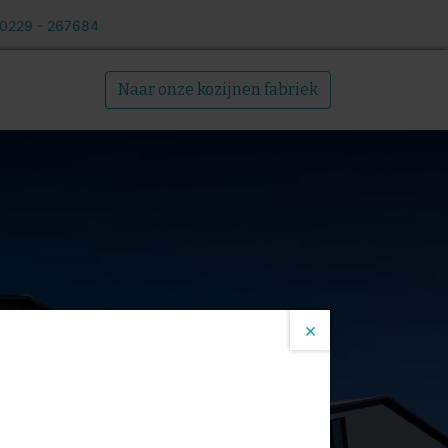
 0229 - 267684
Over ons
Naar onze kozijnen fabriek
×