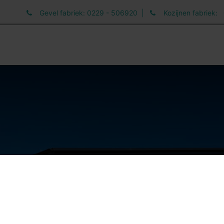
Gevel fabriek: 0229 - 506920 |
Kozijnen fabriek:
elen
Informatie
Werken bij
Nieuws
Nieuwe Website