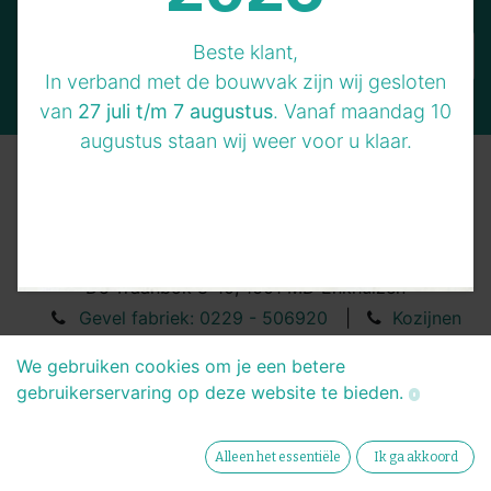
Beste klant,
Neem contact op
In verband met de bouwvak zijn wij gesloten
van
27 juli t/m 7 augustus
. Vanaf maandag 10
augustus staan wij weer voor u klaar.
De Traanbok 8-10, 1601 MD Enkhuizen
Gevel fabriek: 0229 - 506920
|
Kozijnen
fabriek: 0229 - 267684
We gebruiken cookies om je een betere
info@betergevel.nl
gebruikerservaring op deze website te bieden.
Copyright © BeterGevel
Alleen het essentiële
Ik ga akkoord