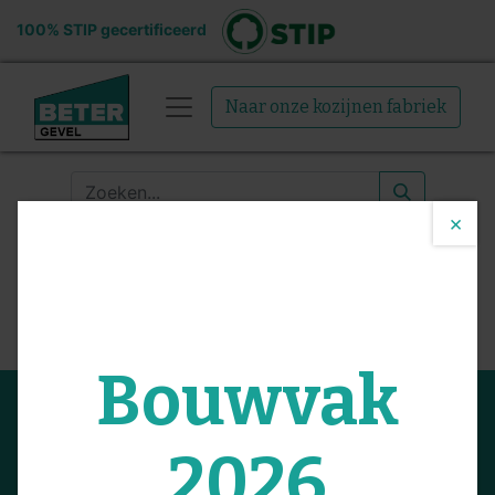
100% STIP gecertificeerd
Naar onze kozijnen fabriek
×
Geen nieuws items
gevonden
Bouwvak
Enthousiast geworden? Neem
2026
contact met ons op