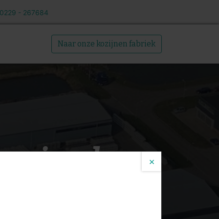
 0229 - 267684
Over ons
Naar onze kozijnen fabriek
roeiende
×