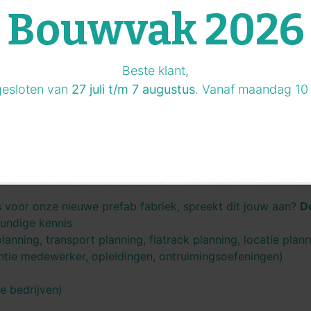
Bouwvak 2026
Beste klant,
gesloten van
27 juli t/m 7 augustus
. Vanaf maandag 10 
s voor onze nieuwe prefab fabriek, spreekt dit jouw aan?
Do
undige kennis
lanning, transport planning, flatrack planning, locatie plan
ntie medewerker, opleidingen, ontruimingsoefeningen)
e bedrijven)