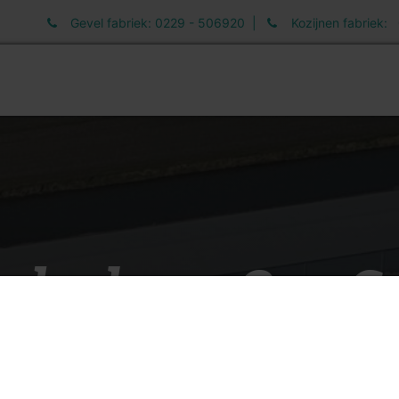
Gevel fabriek: 0229 - 506920 |
Kozijnen fabriek:
elen
Informatie
Werken bij
Nieuws
deel van Ons G
terGevel