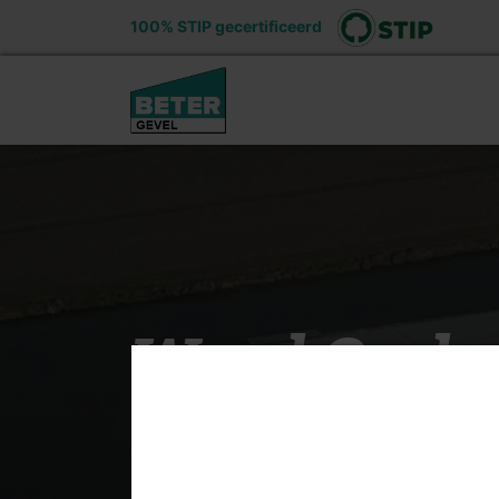
100% STIP gecertificeerd
Ons aanbod
Voord
Word Onder
Team bij Be