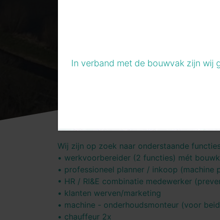
In verband met de bouwvak zijn wij 
Wij zijn op zoek naar onderstaande functie
• werkvoorbereider (2 functies) mét bouwk
• professioneel planner / inkoop (machine p
• HR / RI&E combinatie medewerker (preve
• klanten werven/marketing
• machine - onderhoudsmonteur (voor beid
• chauffeur 2x