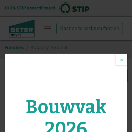
100% STIP gecertificeerd
Naar onze kozijnen fabriek
Functies
Stagiair/ Student
×
Stagiair/
Solliciteer
Student
Bouwvak
Enkhuizen
,
Nederland
2026
Ben jij een echte aanpakker, leergierig en handig?