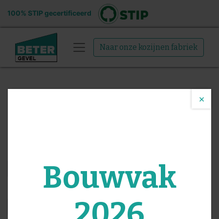
100% STIP gecertificeerd
Naar onze kozijnen fabriek
×
Functies
Monteur technische dienst
Sollicitatie formulier
Naam
*
Bouwvak
E-mail
*
2026