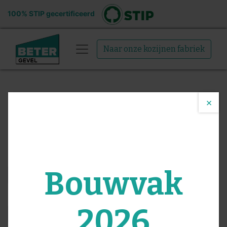
100% STIP gecertificeerd
Naar onze kozijnen fabriek
×
Functies
All round Timmerman
Sollicitatie formulier
Naam
*
Bouwvak
E-mail
*
2026