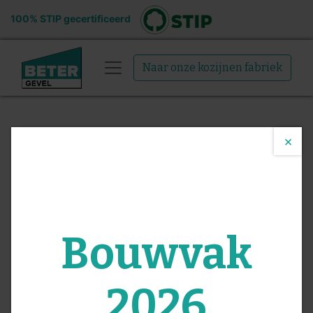
100% STIP gecertificeerd
Naar onze kozijnen fabriek
Bestel
×
gevelelement
met
Bouwvak
gevelkleding
2026