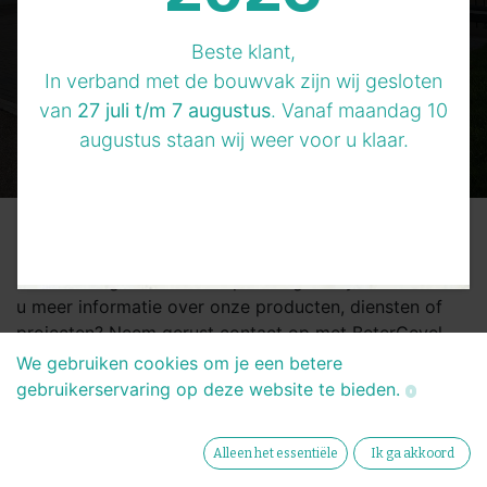
Beste klant,
In verband met de bouwvak zijn wij gesloten
van
27 juli t/m 7 augustus
. Vanaf maandag 10
augustus staan wij weer voor u klaar.
Heeft u vragen over onze prefab gevelsystemen? Wilt
u meer informatie over onze producten, diensten of
projecten? Neem gerust contact op met BeterGevel,
en ons team van experts staat klaar om al uw vragen
We gebruiken cookies om je een betere
te beantwoorden en u te helpen bij het realiseren van
gebruikerservaring op deze website te bieden.
uw bouwproject.
Alleen het essentiële
Ik ga akkoord
Naam
*