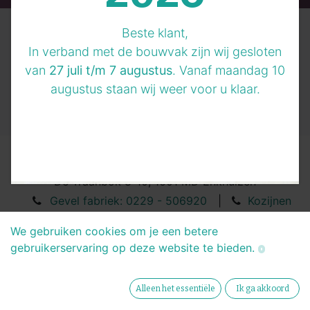
Beste klant,
In verband met de bouwvak zijn wij gesloten
Nog geen klassement :(
van
27 juli t/m 7 augustus
. Vanaf maandag 10
augustus staan wij weer voor u klaar.
De Traanbok 8-10, 1601 MD Enkhuizen
Gevel fabriek: 0229 - 506920
|
Kozijnen
fabriek: 0229 - 267684
We gebruiken cookies om je een betere
info@betergevel.nl
gebruikerservaring op deze website te bieden.
Copyright © BeterGevel
Alleen het essentiële
Ik ga akkoord