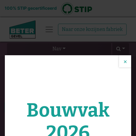
100% STIP gecertificeerd
Naar onze kozijnen fabriek
Nav
×
Alle gebruikers
Rangschikken op:
Bouwvak
Deze week
Deze maand
Alle tijden
2026