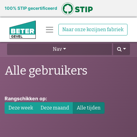
100% STIP gecertificeerd
Naar onze kozijnen fabriek
Nav
Alle gebruikers
Rangschikken op:
Deze week
Deze maand
Alle tijden