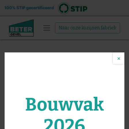
100% STIP gecertificeerd
Naar onze kozijnen fabriek
Bestel
×
gevelelement
met
Bouwvak
gevelkleding
2026