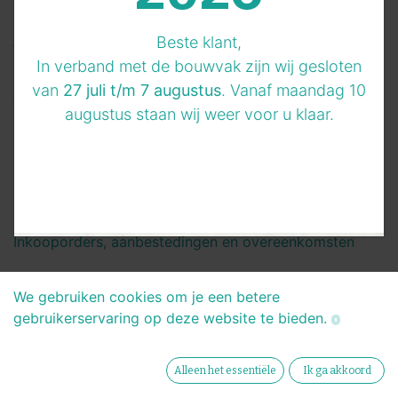
Beheer leads en sluit pospects
Beste klant,
Website
In verband met de bouwvak zijn wij gesloten
Enterprise website bouwer
van
27 juli t/m 7 augustus
. Vanaf maandag 10
Voorraad
augustus staan wij weer voor u klaar.
Beheer je voorraad en logistieke activiteiten
Boekhouding
Beheer boekhouding en kostenplaatsen
Inkoop
Inkooporders, aanbestedingen en overeenkomsten
Project
We gebruiken cookies om je een betere
Organiseer en plan je projecten
gebruikerservaring op deze website te bieden.
eCommerce
Verkoop je producten online
Alleen het essentiële
Ik ga akkoord
Productie