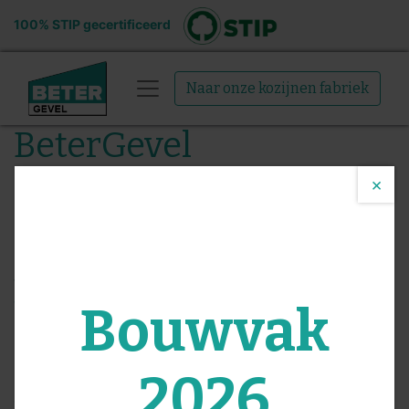
100% STIP gecertificeerd
Naar onze kozijnen fabriek
BeterGevel
×
Informatie over de BeterGevel Odoo's instantie, de
Open Source ERP
.
Geïnstalleerde applicaties
Verkoop
Van offerte tot facturen
Bouwvak
Facturatie
Facturen & Betalingen
2026
CRM