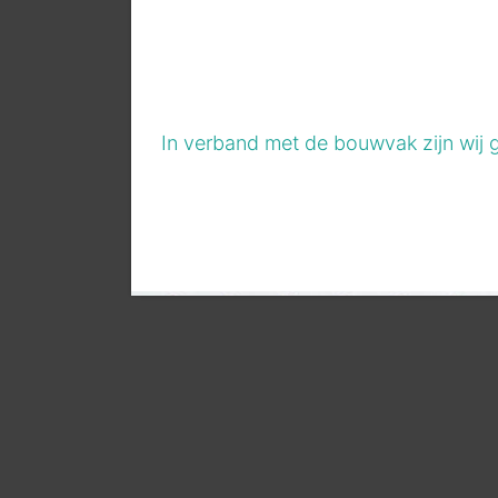
In verband met de bouwvak zijn wij 