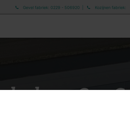
Gevel fabriek: 0229 - 506920 |
Kozijnen fabriek:
elen
Informatie
Werken bij
Nieuws
deel van Ons G
terGevel