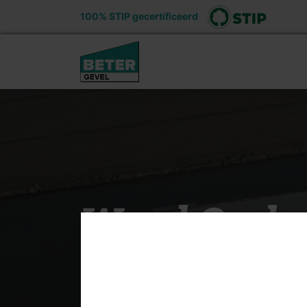
100% STIP gecertificeerd
Ons aanbod
Voord
Word Onder
Team bij Be