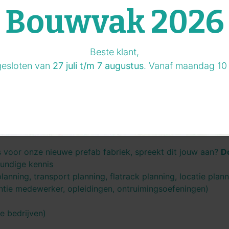
Bouwvak 2026
Beste klant,
gesloten van
27 juli t/m 7 augustus
. Vanaf maandag 10 
s voor onze nieuwe prefab fabriek, spreekt dit jouw aan?
Do
undige kennis
lanning, transport planning, flatrack planning, locatie plan
ntie medewerker, opleidingen, ontruimingsoefeningen)
e bedrijven)