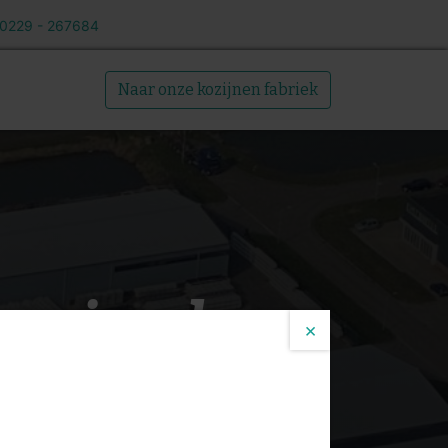
 0229 - 267684
Over ons
Naar onze kozijnen fabriek
roeiende
×