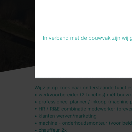
In verband met de bouwvak zijn wij 
Wij zijn op zoek naar onderstaande functie
• werkvoorbereider (2 functies) mét bouwk
• professioneel planner / inkoop (machine p
• HR / RI&E combinatie medewerker (preve
• klanten werven/marketing
• machine - onderhoudsmonteur (voor beid
• chauffeur 2x