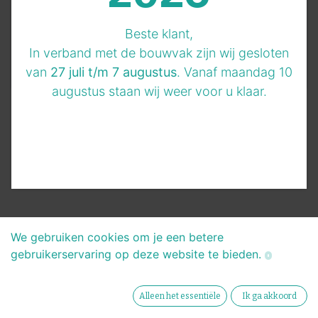
Beste klant,
In verband met de bouwvak zijn wij gesloten
van
27 juli t/m 7 augustus
. Vanaf maandag 10
augustus staan wij weer voor u klaar.
Voorbereidingen voor dakbedekking en wateraansluitingen zijn
getroffen echter waterafvoer moet ter plekken gebeuren.
We gebruiken cookies om je een betere
Wilt u iets aanpassen?
gebruikerservaring op deze website te bieden.
Kozijnen, kozijn kleuren, gevel diktes, rachels,
aansluit details, folie overlap, elektra inbouw
en wateraansluitingen kunt u uiteraard
Alleen het essentiële
Ik ga akkoord
aanpassen in het opmerkingen veld.