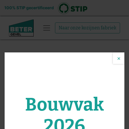
100% STIP gecertificeerd
Naar onze kozijnen fabriek
×
Bijgebouw 1
Bouwvak
2026