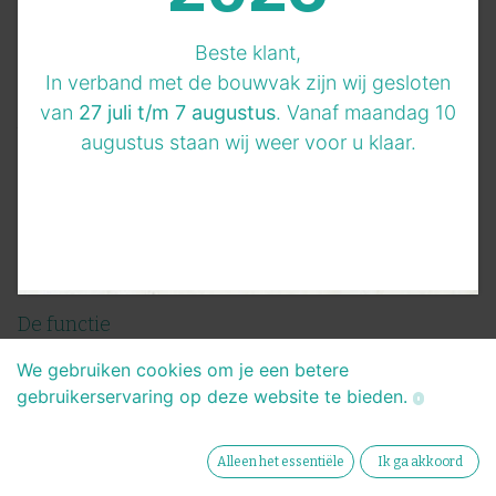
Beste klant,
Ben jij die gedreven, ambitieuze professional met
In verband met de bouwvak zijn wij gesloten
ervaring in werkvoorbereiding en bouwkunde die
van
27 juli t/m 7 augustus
. Vanaf maandag 10
wij zoeken? Een echte aanpakker en ben je klaar
augustus staan wij weer voor u klaar.
om je carrière naar een hoger niveau te tillen en
zoek je een nieuwe uitdaging?
Betergevel nodigt je uit om jouw expertise te laten
schitteren in onze nieuwe state-of-the-art prefab
gevel fabriek!
De functie
Voor onze nieuwe geautomatiseerde prefab
We gebruiken cookies om je een betere
gevelfabriek zijn we op zoek naar een
gebruikerservaring op deze website te bieden.
werkvoorbereider/ontwikkelaar. In deze functie
ben je een cruciale spil in onze projecten en zorg
Alleen het essentiële
Ik ga akkoord
je voor een optimale uitvoering. Je hebt oog voor