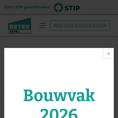
100% STIP gecertificeerd
Naar onze kozijnen fabriek
×
Functies
All round Timmerman
Sollicitatie formulier
Naam
*
Bouwvak
E-mail
*
2026