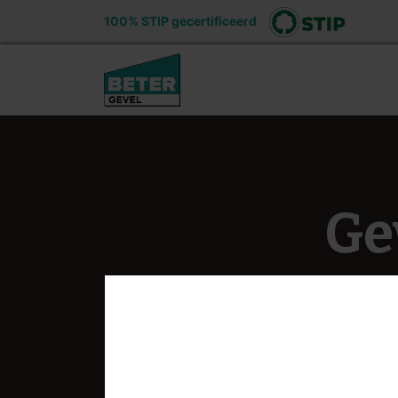
100% STIP gecertificeerd
Ons aanbod
Voord
Ge
Welkom bij BeterGevel, uw toekomsti
bouwprojecten tot een succes te maken
verwachtingen voldoet. Ontdek het ge
een kijkje op onze website om 