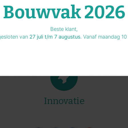
Ontdek innovatie
Bouwvak 2026
Beste klant,
gesloten van
27 juli t/m 7 augustus
. Vanaf maandag 10 
Innovatie