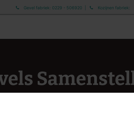
Gevel fabriek: 0229 - 506920 |
Kozijnen fabriek:
elen
Informatie
Werken bij
Nieuws
vels Samenstel
ge partner voor prefab gevels. Wij combineren innova
. Met onze geïntegreerde oplossingen, zorgen wij voo
mak van werken met BeterGevel en geef uw bouwproje
meer te weten te komen over onze producten en diens