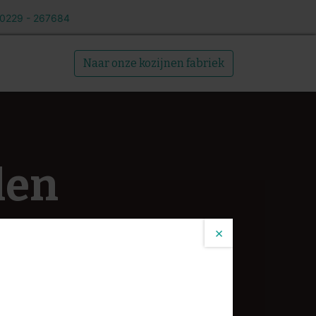
 0229 - 267684
Over ons
Naar onze kozijnen fabriek
len
tie, duurzaamheid en kwaliteit om uw
×
r een naadloos resultaat dat aan al uw
ct een upgrade die het verdient. Neem
ten en neem contact met ons op.