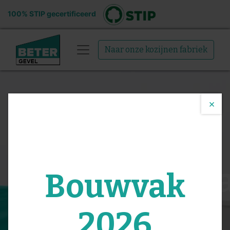
100% STIP gecertificeerd
Naar onze kozijnen fabriek
×
De
gevelconfigur
Bouwvak
is bijna klaar,
2026