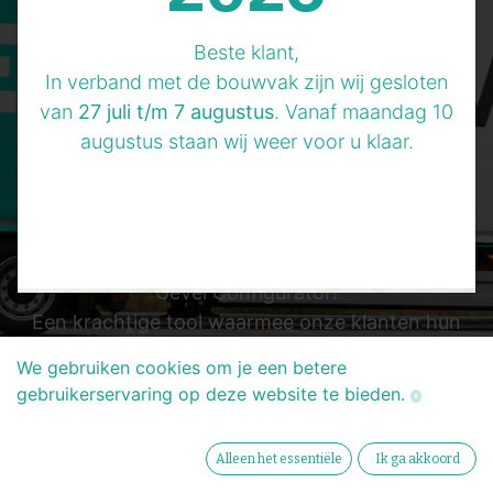
nog heel even
Beste klant,
In verband met de bouwvak zijn wij gesloten
geduld!
van
27 juli t/m 7 augustus
. Vanaf maandag 10
augustus staan wij weer voor u klaar.
BeterGevel kondigt met veel enthousiasme de
aankomende lancering aan van onze innovatieve
Gevel Configurator!
Een krachtige tool waarmee onze klanten hun
eigen gevels kunnen aanpassen en configureren
We gebruiken cookies om je een betere
om te voldoen aan hun specifieke behoeften en
gebruikerservaring op deze website te bieden.
voorkeuren.
Met de Gevel Configurator kunt u kiezen uit een
Alleen het essentiële
Ik ga akkoord
verscheidenheid aan opties voor uw gevels,