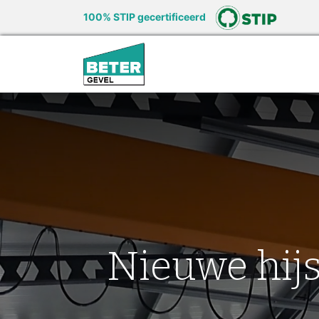
100% STIP gecertificeerd
Ons aanbod
Voord
Nieuwe hijs