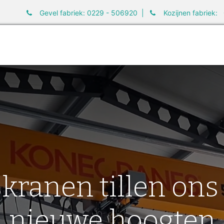
Gevel fabriek: 0229 - 506920 |
Kozijnen fabriek:
elen
Informatie
Werken bij
Nieuws
kranen tillen ons 
nieuwe hoogten