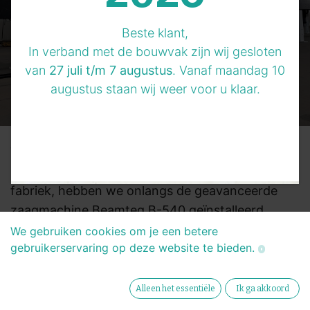
Beste klant,
In verband met de bouwvak zijn wij gesloten
van
27 juli t/m 7 augustus
. Vanaf maandag 10
augustus staan wij weer voor u klaar.
Ter voorbereiding op de productie van
innovatieve prefab gevels in onze nieuwe
fabriek, hebben we onlangs de geavanceerde
zaagmachine Beamteq B-540 geïnstalleerd.
Deze nieuwe machine zal een sleutelrol spelen in
We gebruiken cookies om je een betere
gebruikerservaring op deze website te bieden.
de optimalisatie van het productieproces van
gevels, terwijl de hoogste kwaliteitsnormen
worden gehandhaafd.
Alleen het essentiële
Ik ga akkoord